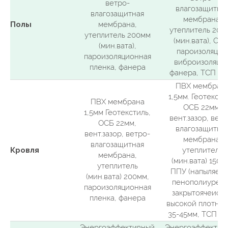
ветро-
влагозащитна
влагозащитная
мембрана,
Полы
мембрана,
утеплитель 200
утеплитель 200мм
(мин.вата), ОСБ
(мин.вата),
пароизоляция,
пароизоляционная
виброизоляция
пленка, фанера
фанера, ТСП 18
ПВХ мембран
1,5мм. Геотексти
ПВХ мембрана
ОСБ 22мм,
1,5мм Геотекстиль,
вент.зазор, ветр
ОСБ 22мм,
влагозащитна
вент.зазор, ветро-
мембрана,
влагозащитная
Кровля
утеплитель
мембрана,
Условия
(мин.вата) 150м
утеплитель
ППУ (напыляем
(мин.вата) 200мм,
пенополиурет
пароизоляционная
закрытоячеист
пленка, фанера
высокой плотнос
35-45мм, ТСП 1
Энергоэффективный
Энергоэффектив