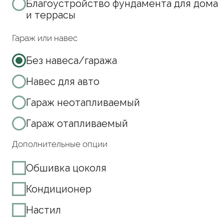
Есть вопросы? Задай их тут:
WhatsApp
/
Telegram
Состав
комплектации
Сравнение
комплектаций