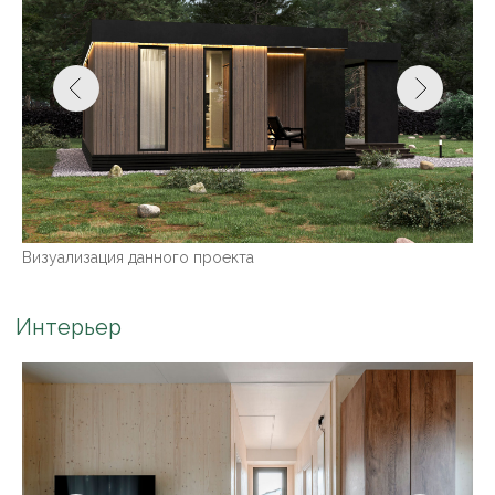
Варианты интерьера комнат. Меблировка не входит в
стоимость
Возможность достройки дома:
Да, дом растущий.
Возможность перемещения дома:
Да, дом может быть разобран
на модули и перевезен.
Конфигуратор
Комплектация
Теплый контур
Под ключ
Фундамент
Без фундамента
Фундамент для дома