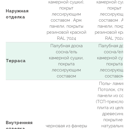
камерной сушки),
камерной сушки
покрыт
покрыт
Опции
Наружная
лессирующим
лессирующим
отделка
составом . Арм.
составом . Арм
панели, покрыты
панели, покры
резиновой краской
резиновой крас
RAL 7024
RAL 7024
Палубная доска
Палубная доск
сосна/ель
сосна/ель
камерной сушки,
камерной сушк
Терраса
покрыта
покрыта
лессирующим
лессирующим
составом
составом
Полы- ламинат
Потолок, стены
панели из сос
(ТСП-трехслойн
плита из цельн
древесины),
Производитель оставляет за собой
покрытие -
Внутренняя
возможность применения аналогичных
черновая из фанеры
натуральные
отделка