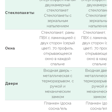
двухкамерный
двухкамерный
стеклопакет
стеклопакет
Стеклопакеты
Стеклопакеты с
Стеклопакеты 
зеркальным
зеркальным
напылением
напылением
Стеклопакет, рамы
Стеклопакет, ра
ПВХ с ламинацией с
ПВХ с ламинацие
Входит
двух сторон (серый
двух сторон (се
в стоимость
Окна
цвет), 70 профиль,
цвет), 70 профил
открывающееся
открывающеес
окно в каждой
окно в каждо
спальне
спальне
Входная дверь -
Входная дверь 
металлическая с
металлическая
терморазрывом, с
терморазрывом,
Двери
ручкой и
ручкой и
механическим
механически
замком
замком
Планкен (доска
Планкен (доск
сосна/ель
сосна/ель