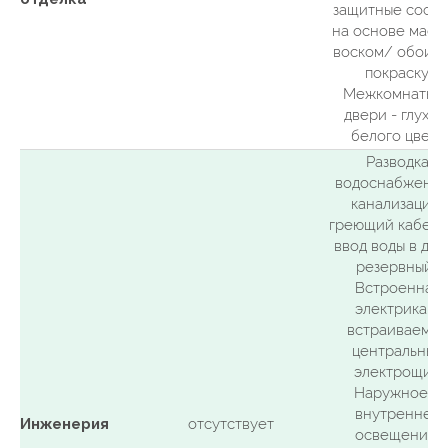
материалов, не уступающих
защитные соста
по характеристикам заявленным.
на основе масла
воском/ обои п
покраску.
Межкомнатны
двери - глухие
белого цвета
Разводка
водоснабжения
канализации,
греющий кабель
ввод воды в дом 
резервный).
Встроенная
электрика и
встраиваемы
центральный
электрощит.
Наружное и
Каталог
Производство
внутреннее
Инженерия
отсутствует
освещение.
Интерьеры
Команда