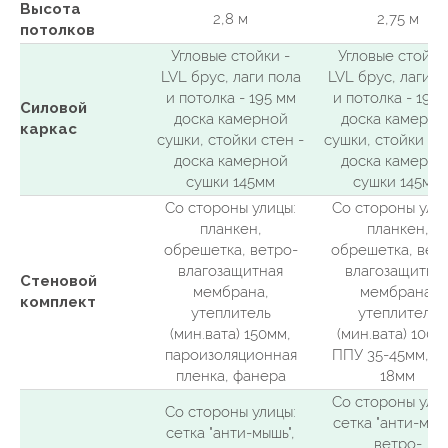
Высота
2,8 м
2,75 м
потолков
Угловые стойки -
Угловые стойки
LVL брус, лаги пола
LVL брус, лаги п
и потолка - 195 мм
и потолка - 195
Силовой
доска камерной
доска камерно
каркас
сушки, стойки стен -
сушки, стойки ст
доска камерной
доска камерно
сушки 145мм
сушки 145мм
Со стороны улицы:
Со стороны улиц
планкен,
планкен,
обрешетка, ветро-
обрешетка, вет
влагозащитная
влагозащитна
Стеновой
мембрана,
мембрана,
комплект
утеплитель
утеплитель
(мин.вата) 150мм,
(мин.вата) 100м
пароизоляционная
ППУ 35-45мм, Т
пленка, фанера
18мм
Со стороны улиц
Со стороны улицы:
сетка "анти-мышь
сетка "анти-мышь",
ветро-