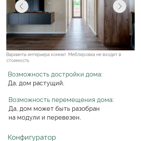
Фундамент для дома и террасы
Благоустройство фундамента
Без благоустройства
Благоустройство фундамента для дома
Благоустройство фундамента для дома
и террасы
Гараж или навес
Без навеса/гаража
Навес для авто
Гараж неотапливаемый
Гараж отапливаемый
Дополнительные опции
Обшивка цоколя
Кондиционер
Настил