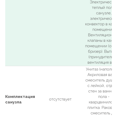
Электрически
Сервис
Блог
теплый пол в
санузле,
Гарантия
Глэмпинг
электрически
Способы оплаты
Контакты
конвектор в каж
помещении.
Вентиляционн
Офис: Москва, Полесский проезд,
клапаны в кажд
16 ст1, оф. 224 (м. Щукинская)
помещении (опци
бризер). Вытяж
Производство: Поселок Часцы,
(принудительн
Одинцовский городской округ,
вентиляция в с/
Московская область
Унитаз (напольны
info@bazilikdom.ru
Акриловая ванн
смеситель душе
с лейкой, отдел
+7 (499) 290-82-73
стен за ванной
Комплектация
пола -
отсутствует
санузла
кварцвинилова
@modulnye_doma
плитка. Раковин
смеситель дл