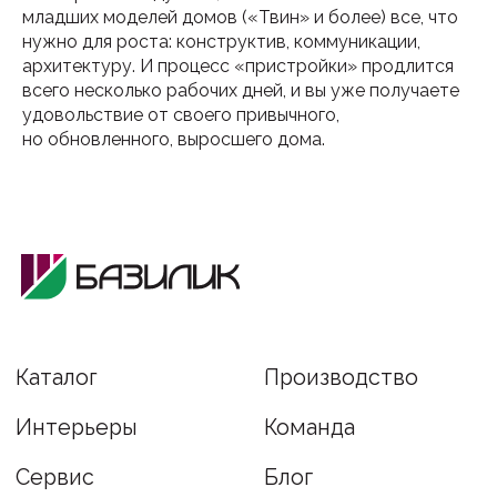
младших моделей домов («Твин» и более) все, что
Интерьеры
Команда
нужно для роста: конструктив, коммуникации,
Сервис
Блог
архитектуру. И процесс «пристройки» продлится
всего несколько рабочих дней, и вы уже получаете
Гарантия
Глэмпинг
удовольствие от своего привычного,
Способы оплаты
Контакты
но обновленного, выросшего дома.
Офис: Москва, Полесский проезд,
16 ст1, оф. 224 (м. Щукинская)
Производство: Поселок Часцы,
Одинцовский городской округ,
Московская область
info@bazilikdom.ru
+7 (499) 290-82-73
@modulnye_doma