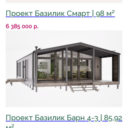
цену вы
Проект Базилик Смарт | 98 м²
получаете
6 385 000
р.
Комфортные условия
Готовность дома от 3 до 16 недель
Монтаж дома на участке 3- 14 дней
Доставка дома до 200 км от
производства
Подключение дома к коммуникациям
Вывоз мусора после монтажа
Перевоз дома в будущем
Возможность достроить дом
Гарантия до 10 лет
Проект Базилик Барн 4-3 | 85,92
Обустройство дома
м²