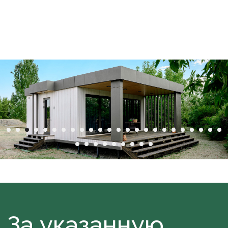
Читать об интерьерах
Инновационные
технологии
В сердце каждого дома лежит
инновационная система вентиляции и
отопления под названием
«Солано»
. Эта
система, оснащенная электрическим или
газовым котлом, обеспечивает теплый пол