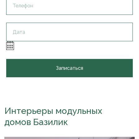
материалов
Скорость
решений
Прозрачность
Записаться
процессов
Приятное
общение
О производстве