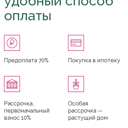
Нажимая на кнопку «Отправить», вы
соглашаетесь с условиями
политики
конфиденциальности
.
Каталог
Производство
Интерьеры
Команда
Сервис
Блог
Гарантия
Глэмпинг
Способы оплаты
Контакты
Офис: Москва, Полесский проезд,
16 ст1, оф. 224 (м. Щукинская)
Производство: Поселок Часцы,