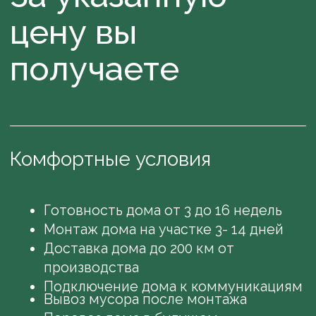
из высококачественных полиэтиленовых
труб заполненных антифризом, выделяясь
своей уникальной безопасностью и
исключительным комфортом.
Расположенные на фольгированной
поверхности трубы направляют поток
тепла в помещение, обеспечивая
насыщенный уровень уюта. Интеграция
центральной вентиляции с рекуперацией
не только поддерживает поступление
свежего воздуха, но и обеспечивает
равномерное распределение тепла, что
приводит к значительной экономии на
отоплении. С более подробной
информацией вы можете ознакомиться в
нашей статье
.
Выберите