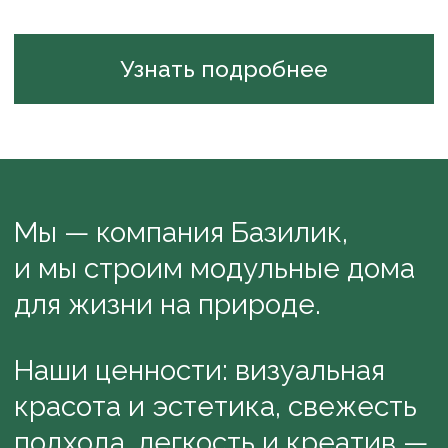
Одинцовский городской округ,
Московская область
info@bazilikdom.ru
+7 (499) 290-82-73
@modulnye_doma
Связаться с нами:
© ООО «Базилик», 2022–2024
Документы
Политика конфиденциальности