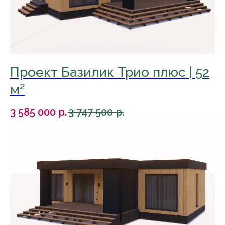
Проект Базилик Трио плюс | 52
м²
3 585 000
р.
3 747 500
р.