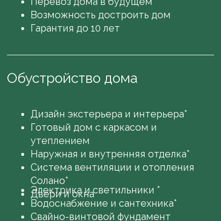
удобный способ
оплаты
Предоплата 70%
Покупка в ипотеку
Рассрочка,
Особая
первоначальный
рассрочка —
взнос 10%
растущий дом
Узнать подробнее